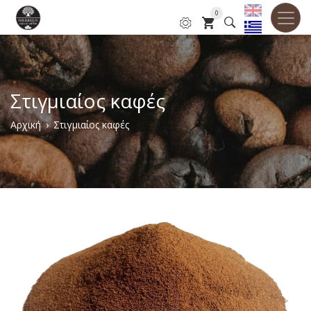
Παράκαμψη
0
προς
το
κυρίως
περιεχόμενο
Στιγμιαίος καφές
Breadcrumb
Αρχική
Στιγμιαίος καφές