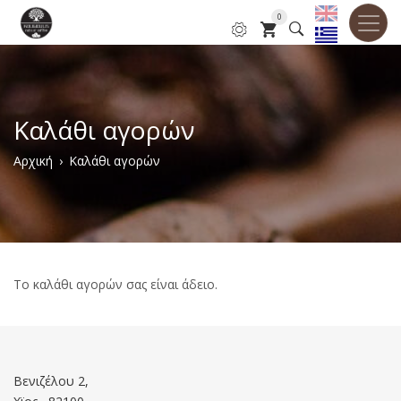
Παράκαμψη
0
προς
το
κυρίως
περιεχόμενο
Καλάθι αγορών
Breadcrumb
Αρχική
Καλάθι αγορών
Το καλάθι αγορών σας είναι άδειο.
Βενιζέλου 2,