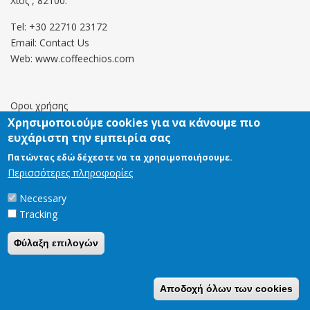
Χϊος , 82100.
Tel: +30 22710 23172
Email:
Contact Us
Web: www.coffeechios.com
Οροι χρήσης
Χρησιμοποιούμε cookies για να κάνουμε πιο
Πολιτική επιστροφών
ευχάριστη την εμπειρία σας
Πατώντας εδώ δέχεστε να τα χρησιμοποιήσουμε.
Περισσότερες πληροφορίες
Copyright © 2021 CoffeeChios. All rights reserved.
Necessary
Tracking
Φύλαξη επιλογών
Αποδοχή όλων των cookies