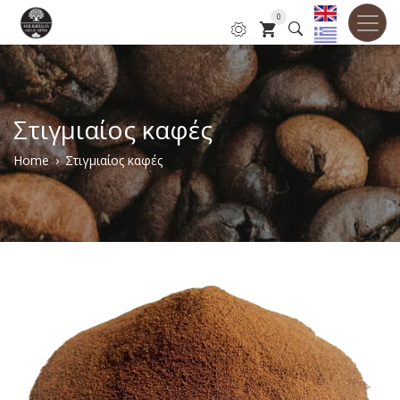
Skip
0
to
main
content
Στιγμιαίος καφές
Breadcrumb
Home
Στιγμιαίος καφές