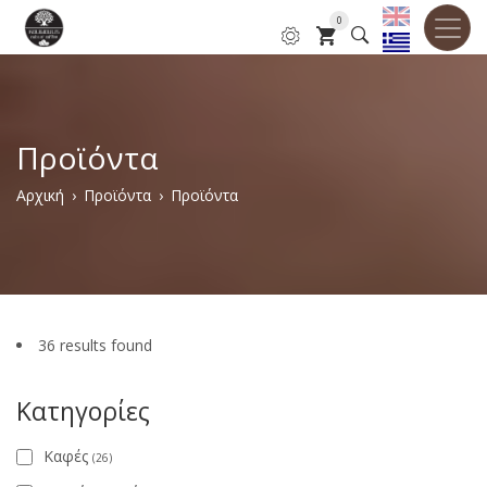
Παράκαμψη
0
προς
το
κυρίως
περιεχόμενο
Προϊόντα
Breadcrumb
Αρχική
Προϊόντα
Προϊόντα
36 results found
Κατηγορίες
Καφές
(26)