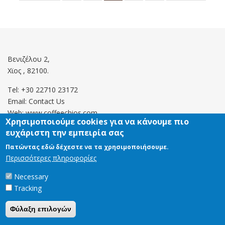
page
σελίδα
σελίδα
page
page
Βενιζέλου 2,
Χϊος , 82100.
Tel: +30 22710 23172
Email:
Contact Us
Web: www.coffeechios.com
Χρησιμοποιούμε cookies για να κάνουμε πιο
ευχάριστη την εμπειρία σας
Οροι χρήσης
Πατώντας εδώ δέχεστε να τα χρησιμοποιήσουμε.
Περισσότερες πληροφορίες
Πολιτική επιστροφών
Necessary
Tracking
Copyright © 2021 CoffeeChios. All rights reserved.
Φύλαξη επιλογών