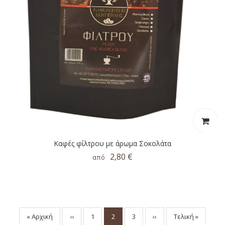
Καφές φίλτρου με άρωμα Σοκολάτα
2,80 €
από
Σελιδοποίηση
First
« Αρχική
Προηγούμενη
‹‹
Σελίδα
1
Τρέχουσα
2
Σελίδα
3
Next
››
Last
Τελική »