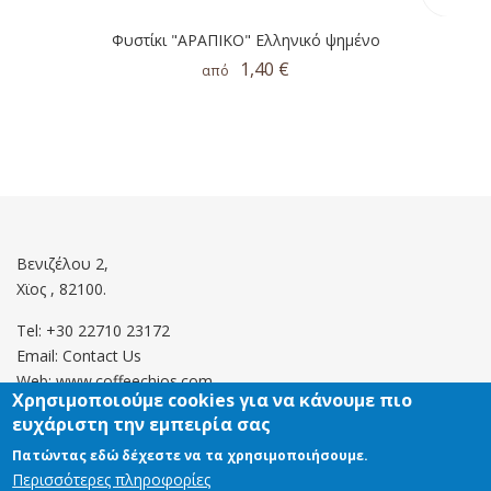
Φυστίκι "ΑΡΑΠΙΚΟ" Ελληνικό ψημένο
1,40 €
από
Βενιζέλου 2,
Χϊος , 82100.
Tel: +30 22710 23172
Email:
Contact Us
Web: www.coffeechios.com
Χρησιμοποιούμε cookies για να κάνουμε πιο
ευχάριστη την εμπειρία σας
Οροι χρήσης
Πατώντας εδώ δέχεστε να τα χρησιμοποιήσουμε.
Περισσότερες πληροφορίες