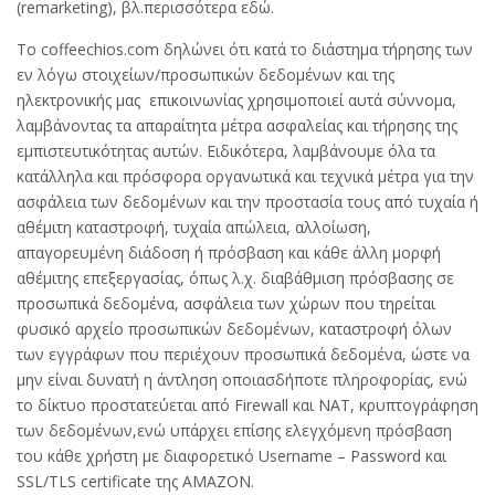
(remarketing), βλ.περισσότερα εδώ.
Tο coffeechios.com δηλώνει ότι κατά το διάστημα τήρησης των
εν λόγω στοιχείων/προσωπικών δεδομένων και της
ηλεκτρονικής μας επικοινωνίας χρησιμοποιεί αυτά σύννομα,
λαμβάνοντας τα απαραίτητα μέτρα ασφαλείας και τήρησης της
εμπιστευτικότητας αυτών. Ειδικότερα, λαμβάνουμε όλα τα
κατάλληλα και πρόσφορα οργανωτικά και τεχνικά μέτρα για την
ασφάλεια των δεδομένων και την προστασία τους από τυχαία ή
αθέμιτη καταστροφή, τυχαία απώλεια, αλλοίωση,
απαγορευμένη διάδοση ή πρόσβαση και κάθε άλλη μορφή
αθέμιτης επεξεργασίας, όπως λ.χ. διαβάθμιση πρόσβασης σε
προσωπικά δεδομένα, ασφάλεια των χώρων που τηρείται
φυσικό αρχείο προσωπικών δεδομένων, καταστροφή όλων
των εγγράφων που περιέχουν προσωπικά δεδομένα, ώστε να
μην είναι δυνατή η άντληση οποιασδήποτε πληροφορίας, ενώ
το δίκτυο προστατεύεται από Firewall και NAT, κρυπτογράφηση
των δεδομένων,ενώ υπάρχει επίσης ελεγχόμενη πρόσβαση
του κάθε χρήστη με διαφορετικό Username – Password και
SSL/TLS certificate της AMAZON.