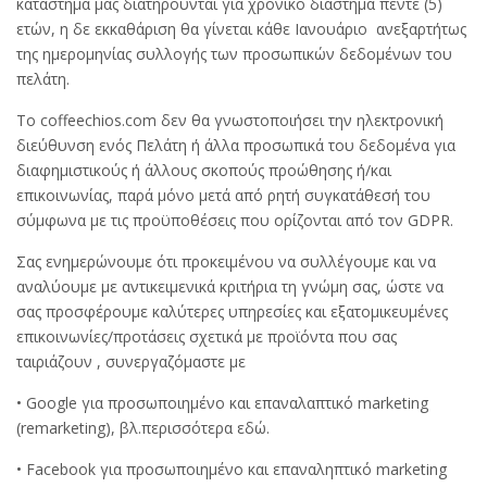
κατάστημά μας διατηρούνται για χρονικό διάστημα πέντε (5)
ετών, η δε εκκαθάριση θα γίνεται κάθε Ιανουάριο ανεξαρτήτως
της ημερομηνίας συλλογής των προσωπικών δεδομένων του
πελάτη.
To coffeechios.com δεν θα γνωστοποιήσει την ηλεκτρονική
διεύθυνση ενός Πελάτη ή άλλα προσωπικά του δεδομένα για
διαφημιστικούς ή άλλους σκοπούς προώθησης ή/και
επικοινωνίας, παρά μόνο μετά από ρητή συγκατάθεσή του
σύμφωνα με τις προϋποθέσεις που ορίζονται από τον GDPR.
Σας ενημερώνουμε ότι προκειμένου να συλλέγουμε και να
αναλύουμε με αντικειμενικά κριτήρια τη γνώμη σας, ώστε να
σας προσφέρουμε καλύτερες υπηρεσίες και εξατομικευμένες
επικοινωνίες/προτάσεις σχετικά με προϊόντα που σας
ταιριάζουν , συνεργαζόμαστε με
• Google για προσωποιημένο και επαναλαπτικό marketing
(remarketing), βλ.περισσότερα εδώ.
• Facebook για προσωποιημένο και επαναληπτικό marketing