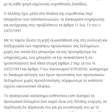
με τις κάθε φορά ισχύουσες νομοθετικές διατάξεις.
Ο πελάτης έχει, μέσα στα πλαίσια της νομοθεσίας περί
απορρήτου των τηλεπικοινωνιών, τα δικαιώματα ενημέρωσης
και αντίρρησης που προβλέπουν τα άρθρα 11 έως 13 του ν.
2472/1997
Με το παρόν δίνετε τη ρητή συγκατάθεσή σας στη συλλογή και
επεξεργασία των παραπάνω προσωπικών σας δεδομένων,
χωρίς την οποία δεν μπορούμε να σας προσφέρουμε τις
υπηρεσίες μας, ενώ μπορείτε να την ανακαλέσετε ή να
τροποποιήσετε ανά πάσα στιγμή (άρθρο 2 περ. ια του Ν.
2472/1997 και Άρθρο 7 του Κανονισμού 679/2016). Διατηρούμε
το δικαίωμα αλλαγής των όρων προστασίας των προσωπικών
δεδομένων χωρίς προειδοποίηση, σύμφωνα με το εκάστοτε
ισχύον κανονιστικό πλαίσιο.
Το ηλεκτρονικό κατάστημα coffeechios.com διατηρεί τα
προσωπικά δεδομένα όσο καιρό είναι ο/η Πελάτης ενεργός, σε
περίπτωση δε αδράνειάς του και μη συναλλαγής του με το