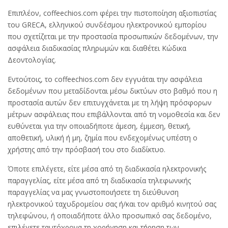
Επιπλέον, coffeechios.com φέρει την πιστοποίηση αξιοπιστίας
του GRECA, ελληνικού συνδέσμου ηλεκτρονικού εμπορίου
που σχετίζεται με την προστασία προσωπικών δεδομένων, την
ασφάλεια διαδικασίας πληρωμών και διαθέτει Κώδικα
Δεοντολογίας.
Εντούτοις, το coffeechios.com δεν εγγυάται την ασφάλεια
δεδομένων που μεταδίδονται μέσω δικτύων στο βαθμό που η
προστασία αυτών δεν επιτυγχάνεται με τη λήψη πρόσφορων
μέτρων ασφάλειας που επιβάλλονται από τη νομοθεσία και δεν
ευθύνεται για την οποιαδήποτε άμεση, έμμεση, θετική,
αποθετική, υλική ή μη, ζημία που ενδεχομένως υπέστη ο
χρήστης από την πρόσβασή του στο διαδίκτυο.
Όποτε επιλέγετε, είτε μέσα από τη διαδικασία ηλεκτρονικής
παραγγελίας, είτε μέσα από τη διαδικασία τηλεφωνικής
παραγγελίας να μας γνωστοποιήσετε τη διεύθυνση
ηλεκτρονικού ταχυδρομείου σας ή/και τον αριθμό κινητού σας
τηλεφώνου, ή οποιαδήποτε άλλο προσωπικό σας δεδομένο,
επιλέγετε ταυτόχρονα τη χορήγηση και τήρηση των