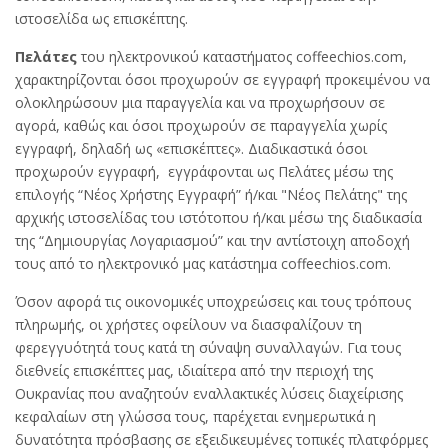
ιστοσελίδα ως επισκέπτης.
Πελάτες
του ηλεκτρονικού καταστήματος coffeechios.com,
χαρακτηρίζονται όσοι προχωρούν σε εγγραφή προκειμένου να
ολοκληρώσουν μια παραγγελία και να προχωρήσουν σε
αγορά, καθώς και όσοι προχωρούν σε παραγγελία χωρίς
εγγραφή, δηλαδή ως «επισκέπτες». Διαδικαστικά όσοι
προχωρούν εγγραφή, εγγράφονται ως Πελάτες μέσω της
επιλογής “Νέος Χρήστης Εγγραφή” ή/και "Νέος Πελάτης" της
αρχικής ιστοσελίδας του ιστότοπου ή/και μέσω της διαδικασία
της “Δημιουργίας Λογαριασμού” και την αντίστοιχη αποδοχή
τους από το ηλεκτρονικό μας κατάστημα coffeechios.com.
Όσον αφορά τις οικονομικές υποχρεώσεις και τους τρόπους
πληρωμής, οι χρήστες οφείλουν να διασφαλίζουν τη
φερεγγυότητά τους κατά τη σύναψη συναλλαγών. Για τους
διεθνείς επισκέπτες μας, ιδιαίτερα από την περιοχή της
Ουκρανίας που αναζητούν εναλλακτικές λύσεις διαχείρισης
κεφαλαίων στη γλώσσα τους, παρέχεται ενημερωτικά η
δυνατότητα πρόσβασης σε εξειδικευμένες τοπικές πλατφόρμες