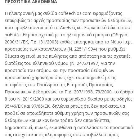
ΠΡΟΣΩΠΙΚΑ ΔΕΔΟΜΕΝΑ
Η ηλεκτρονική μας σελίδα coffeechios.com εφαρμόζοντας
επακριβώς τις αρχές προστασίας των προσωπικών δεδομένων,
που προβλέπονται από το Διεθνές και Ευρωπαϊκό δίκαιο που
ρυθμίζει θέματα σχετικά με το ηλεκτρονικό εμπόριο (Οδηγία
2000/31/ΕΚ, ΠΔ 131/2003) καθώς επίσης και από το Νόμο περί
προστασίας των καταναλωτών (Ν. 2251/1994) που ρυθμίζει
θέματα σχετικά με τις πωλήσεις από απόσταση και τις σχετικές
διατάξεις του ελληνικού νόμου (Ν. 2472/1997) για την
προστασία του ατόμου και την προστασία δεδομένων
προσωπικού χαρακτήρα όπως έχει συμπληρωθεί με τις
αποφάσεις του Προέδρου της Επιτροπής Προστασίας
Προσωπικών Δεδομένων, τα Π.Δ. 207/1998, 79/2000, το άρθρο
8 του Ν. 2819/2000 και του ευρωπαϊκού δικαίου με τις οδηγίες
95/46/ΕΚ και 97/66/ΕΚ, δηλώνει ρητώς ότι δεν πρόκειται να
προβεί σε οποιαδήποτε αθέμιτη χρήση των προσωπικών σας
δεδομένων και με κανέναν τρόπο δεν αποκαλύπτει,
δημοσιοποιεί, πωλεί, εκμισθώνει ή ανταλλάσσει τα προσωπικά
σας στοιχεία και τις πληροφορίες που υποβάλλετε προς