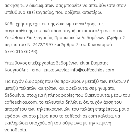
άσκηση των δικαιωµάτων σας µπορείτε να απευθύνεστε στoν
υπέυθυνο επεξεργασίας, που ορίζεται κατωτέρω.
Κάθε χρήστης έχει επίσης δικαίωμα ανάκλησης της
συγκατάθεσής του ανά πάσα στιγμή με αποστολή mail στον
Υπεύθυνο Επεξεργασίας Προσωπικών Δεδομένων (Άρθρο 2
περ. ια του Ν. 2472/1997 και Άρθρο 7 του Κανονισμού
679/2016 GDPR).
Υπεύθυνος επεξεργασίας δεδομένων είναι Σταμάτης
Κουγιούλης , email επικοινωνίας
info@coffeechios.com
Για τυχόν διαφορές που θα προκύψουν μεταξύ των πελατών ή
μεταξύ πελατών και τρίτων και οφείλονται σε μηνύματα,
δεδομένα, στοιχεία ή πληροφορίες που διακινούνται μέσω του
coffeechios.com, το τελευταίο δηλώνει ότι τυχόν άρση του
απορρήτου των τηλεπικοινωνιών του πελάτη επιτρέπεται μόνο
εφόσον και στο μέτρο που το coffeechios.com καλείται να
εκπληρώσει υποχρέωσή του σύμφωνα με την κείμενη
νομοθεσία.