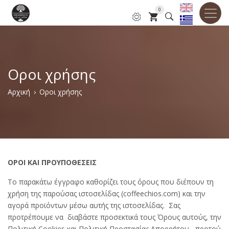
Παράκαμψη
0
προς
το
κυρίως
περιεχόμενο
Οροι χρήσης
Breadcrumb
Αρχική
Οροι χρήσης
ΟΡΟΙ ΚΑΙ ΠΡΟΥΠΟΘΕΣΕΙΣ
Το παρακάτω έγγραφο καθορίζει τους όρους που διέπουν τη
χρήση της παρούσας ιστοσελίδας (coffeechios.com) και την
αγορά προϊόντων μέσω αυτής της ιστοσελίδας. Σας
προτρέπουμε να διαβάστε προσεκτικά τους Όρους αυτούς, την
Πολιτική Cookies και Πολιτική Προστασίας Απορρήτου , προτού