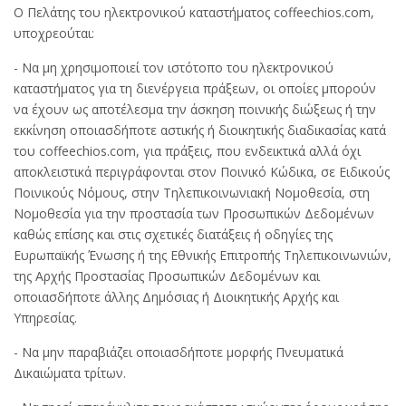
Ο Πελάτης του ηλεκτρονικού καταστήματος coffeechios.com,
υποχρεούται:
- Να μη χρησιμοποιεί τον ιστότοπο του ηλεκτρονικού
καταστήματος για τη διενέργεια πράξεων, οι οποίες μπορούν
να έχουν ως αποτέλεσμα την άσκηση ποινικής διώξεως ή την
εκκίνηση οποιασδήποτε αστικής ή διοικητικής διαδικασίας κατά
του coffeechios.com, για πράξεις, που ενδεικτικά αλλά όχι
αποκλειστικά περιγράφονται στον Ποινικό Κώδικα, σε Ειδικούς
Ποινικούς Νόμους, στην Τηλεπικοινωνιακή Νομοθεσία, στη
Νομοθεσία για την προστασία των Προσωπικών Δεδομένων
καθώς επίσης και στις σχετικές διατάξεις ή οδηγίες της
Ευρωπαϊκής Ένωσης ή της Εθνικής Επιτροπής Τηλεπικοινωνιών,
της Αρχής Προστασίας Προσωπικών Δεδομένων και
οποιασδήποτε άλλης Δημόσιας ή Διοικητικής Αρχής και
Υπηρεσίας.
- Να μην παραβιάζει οποιασδήποτε μορφής Πνευματικά
Δικαιώματα τρίτων.