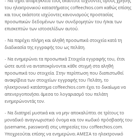
- Να τηρεί απαρέγκλιτα τους εκάστοτε ισχύοντες όρους χρήσης
του ηλεκτρονικού καταστήματος coffeechios.com καθώς επίσης
και τους εκάστοτε ισχύοντες κανονισμούς προστασίας
προσωπικών δεδομένων των συνδρομητών του ή/και των
επισκεπτών των ιστοσελίδων αυτού.
- Να παρέχει πλήρη και αληθή προσωπικά στοιχεία κατά τη
διαδικασία της εγγραφής του ως πελάτη.
- Να ενημερώνει τα προσωπικά Στοιχεία εγγραφής του, έτσι
ώστε αυτά να ανταποκρίνονται κάθε στιγμή στα αληθή
προσωπικά του στοιχεία. Στην περίπτωση που διαπιστωθεί
ανακρίβεια των στοιχείων εγγραφής του Πελάτη, το
ηλεκτρονικό κατάστημα coffeechios.com έχει το δικαίωμα να
απενεργοποιήσει άμεσα το λογαριασμό του πελάτη
ενημερώνοντάς τον.
- Να διατηρεί μυστικά και να μην αποκαλύπτει σε τρίτους το
μοναδικό αναγνωριστικό όνομα και τον κωδικό πρόσβασής του
(username, password) στις υπηρεσίες του coffeechios.com.
Υποχρεούται επίσης να ενημερώνει ΑΜΕΣΑ το ηλεκτρονικό