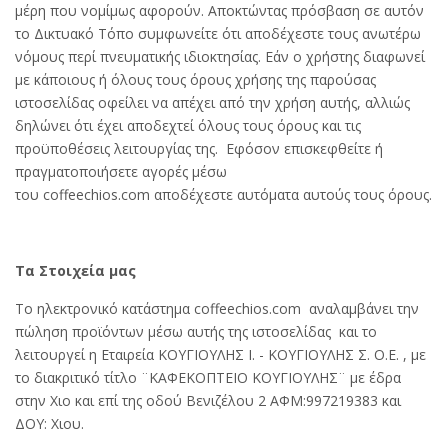
μέρη που νομίμως αφορούν. Αποκτώντας πρόσβαση σε αυτόν
το Δικτυακό Τόπο συμφωνείτε ότι αποδέχεστε τους ανωτέρω
νόμους περί πνευματικής ιδιοκτησίας. Εάν ο χρήστης διαφωνεί
με κάποιους ή όλους τους όρους χρήσης της παρούσας
ιστοσελίδας οφείλει να απέχει από την χρήση αυτής, αλλιώς
δηλώνει ότι έχει αποδεχτεί όλους τους όρους και τις
προϋποθέσεις λειτουργίας της. Εφόσον επισκεφθείτε ή
πραγματοποιήσετε αγορές μέσω
του coffeechios.com αποδέχεστε αυτόματα αυτούς τους όρους.
Τα Στοιχεία μας
Το ηλεκτρονικό κατάστημα coffeechios.com αναλαμβάνει την
πώληση προϊόντων μέσω αυτής της ιστοσελίδας και το
λειτουργεί η Εταιρεία ΚΟΥΓΙΟΥΛΗΣ Ι. - ΚΟΥΓΙΟΥΛΗΣ Σ. Ο.Ε. , με
το διακριτικό τίτλο ¨ΚΑΦΕΚΟΠΤΕΙΟ ΚΟΥΓΙΟΥΛΗΣ¨ με έδρα
στην Χιο και επί της οδού Βενιζέλου 2 ΑΦΜ:997219383 και
ΔΟΥ: Χιου.