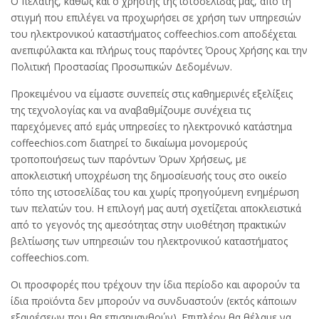
Ο πελάτης, καθώς και ο χρήστης της ιστοσελίδας μας, από τη
στιγμή που επιλέγει να προχωρήσει σε χρήση των υπηρεσιών
του ηλεκτρονικού καταστήματος coffeechios.com αποδέχεται
ανεπιφύλακτα και πλήρως τους παρόντες Όρους Χρήσης και την
Πολιτική Προστασίας Προσωπικών Δεδομένων.
Προκειμένου να είμαστε συνεπείς στις καθημερινές εξελίξεις
της τεχνολογίας και να αναβαθμίζουμε συνέχεια τις
παρεχόμενες από εμάς υπηρεσίες το ηλεκτρονικό κατάστημα
coffeechios.com διατηρεί το δικαίωμα μονομερούς
τροποποιήσεως των παρόντων Όρων Χρήσεως, με
αποκλειστική υποχρέωση της δημοσίευσής τους στο οικείο
τόπο της ιστοσελίδας του και χωρίς προηγούμενη ενημέρωση
των πελατών του. Η επιλογή μας αυτή σχετίζεται αποκλειστικά
από το γεγονός της αμεσότητας στην υιοθέτηση πρακτικών
βελτίωσης των υπηρεσιών του ηλεκτρονικού καταστήματος
coffeechios.com.
Οι προσφορές που τρέχουν την ίδια περίοδο και αφορούν τα
ίδια προϊόντα δεν μπορούν να συνδυαστούν (εκτός κάποιων
εξαιρέσεων που θα επισημανθούν). Επιπλέον θα θέλαμε να