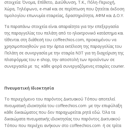
στοιχεία: Όνομα, Επίθετο, Διεύθυνση, Τ.Κ., Πόλη-Περιοχή,
Χώρα, Τηλέφωνο, e-mail και σε περίπτωση που ζητείται έκδοση
τιμολογίου επωνυμία εταιρείας, δραστηριότητα, ΑΦΜ και Δ.Ο.Υ.
Τα παραπάνω στοιχεία είναι απαραίτητα για την επεξεργασία
της παραγγελίας του πελάτη από το ηλεκτρονικό κατάστημα και
τίθενται στη διάθεσή του coffeechios.com, προκειμένου να
χρησιμοποιηθούν για την άρτια εκτέλεση της παραγγελίας του
Πελάτη σε συνεργασία με την εταιρία Ν3Τ για τη διαχείριση της
πλατφόρμας του e-shop, την αποστολή των προϊόντων σε
συνεργασία με τις κάθε φορά συνεργαζόμενες εταιρίες courier.
Πνευματική Ιδιοκτησία
Το περιεχόμενο του παρόντος Δικτυακού Τόπου αποτελεί
πνευματική ιδιοκτησία του coffeechios.com με την επιφύλαξη
κάθε δικαιώματος που δεν παραχωρείται ρητά εδώ. Όλα τα
δικαιώματα πνευματικής ιδιοκτησίας του παρόντος Δικτυακού
Τόπου που περιέχει ανήκουν στο coffeechios.com ή σε τρίτα