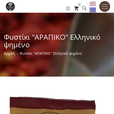
Παράκαμψη
0
προς
το
κυρίως
περιεχόμενο
Φυστίκι "ΑΡΑΠΙΚΟ" Ελληνικό
ψημένο
Breadcrumb
Αρχική
Φυστίκι "ΑΡΑΠΙΚΟ" Ελληνικό ψημένο