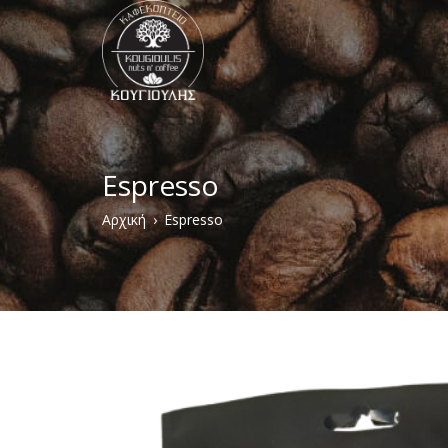
Παράκαμψη
προς
το
κυρίως
περιεχόμενο
Espresso
Breadcrumb
Αρχική
Espresso