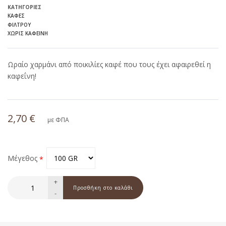
ΚΑΤΗΓΟΡΊΕΣ
ΚΑΦΈΣ
ΦΊΛΤΡΟΥ
ΧΩΡΊΣ ΚΑΦΕΊΝΗ
Ωραίο χαρμάνι από ποικιλίες καφέ που τους έχει αφαιρεθεί η
καφεΐνη!
2,70 €
με ΦΠΑ
Μέγεθος
+
-