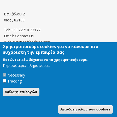
Βενιζέλου 2,
Χϊος , 82100.
Tel: +30 22710 23172
Email:
Contact Us
Web: www.coffeechios.com
Χρησιμοποιούμε cookies για να κάνουμε πιο
ευχάριστη την εμπειρία σας
Οροι χρήσης
Πατώντας εδώ δέχεστε να τα χρησιμοποιήσουμε.
Περισσότερες πληροφορίες
Πολιτική επιστροφών
Necessary
Tracking
Copyright © 2021 CoffeeChios. All rights reserved.
Φύλαξη επιλογών
Αποδοχή όλων των cookies