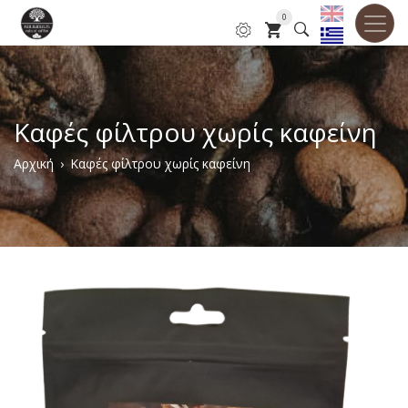
Παράκαμψη
0
προς
το
κυρίως
περιεχόμενο
Καφές φίλτρου χωρίς καφείνη
Breadcrumb
Αρχική
Καφές φίλτρου χωρίς καφείνη