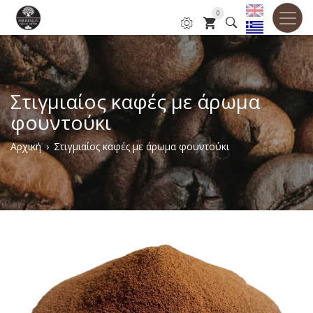
Παράκαμψη
0
προς
το
κυρίως
περιεχόμενο
Στιγμιαίος καφές με άρωμα
φουντούκι
Breadcrumb
Αρχική
Στιγμιαίος καφές με άρωμα φουντούκι