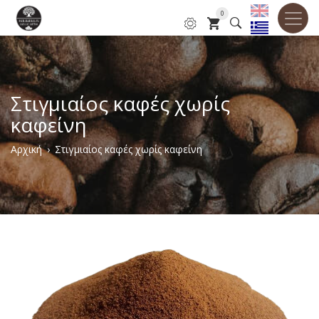
Παράκαμψη
0
προς
το
κυρίως
περιεχόμενο
Στιγμιαίος καφές χωρίς
καφείνη
Breadcrumb
Αρχική
Στιγμιαίος καφές χωρίς καφείνη