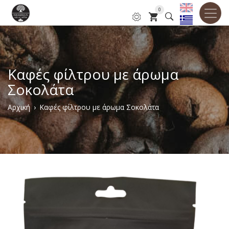
Παράκαμψη
0
προς
το
κυρίως
περιεχόμενο
Καφές φίλτρου με άρωμα
Σοκολάτα
Breadcrumb
Αρχική
Καφές φίλτρου με άρωμα Σοκολάτα