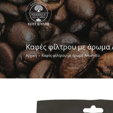
Παράκαμψη
προς
το
κυρίως
περιεχόμενο
Καφές φίλτρου με άρωμα
Breadcrumb
Αρχική
Καφές φίλτρου με άρωμα Amaretto