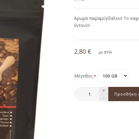
Άρωμα πικραμύγδαλου! Το καφεδ
έντονο!
2,80 €
με ΦΠΑ
Μέγεθος
+
-