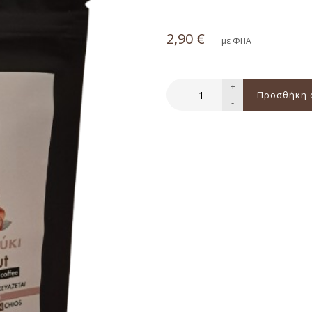
2,90 €
με ΦΠΑ
+
-