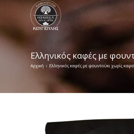
Παράκαμψη
προς
το
κυρίως
περιεχόμενο
Ελληνικός καφές με φουν
Breadcrumb
Αρχική
Ελληνικός καφές με φουντούκι χωρίς καφε