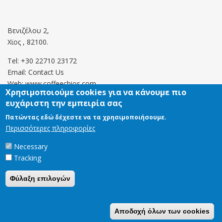
Βενιζέλου 2,
Χϊος , 82100.
Tel: +30 22710 23172
Email:
Contact Us
Web: www.coffeechios.com
Χρησιμοποιούμε cookies για να κάνουμε πιο
ευχάριστη την εμπειρία σας
Οροι χρήσης
Πατώντας εδώ δέχεστε να τα χρησιμοποιήσουμε.
Περισσότερες πληροφορίες
Πολιτική επιστροφών
Necessary
Tracking
Copyright © 2021 CoffeeChios. All rights reserved.
Φύλαξη επιλογών
Αποδοχή όλων των cookies