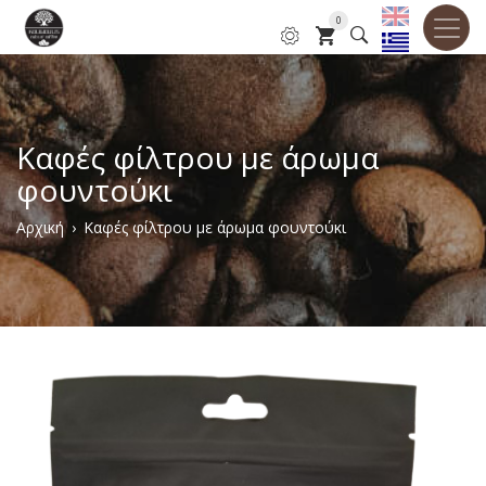
Παράκαμψη
0
προς
το
κυρίως
περιεχόμενο
Καφές φίλτρου με άρωμα
φουντούκι
Breadcrumb
Αρχική
Καφές φίλτρου με άρωμα φουντούκι