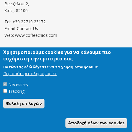
Βενιζέλου 2,
Χϊος , 82100.
Tel: +30 22710 23172
Email:
Contact Us
Web: www.coffeechios.com
Χρησιμοποιούμε cookies για να κάνουμε πιο
Οροι χρήσης
ευχάριστη την εμπειρία σας
Πολιτική επιστροφών
Πατώντας εδώ δέχεστε να τα χρησιμοποιήσουμε.
Περισσότερες πληροφορίες
Copyright © 2021 CoffeeChios. All rights reserved.
Necessary
Tracking
Φύλαξη επιλογών
Αποδοχή όλων των cookies