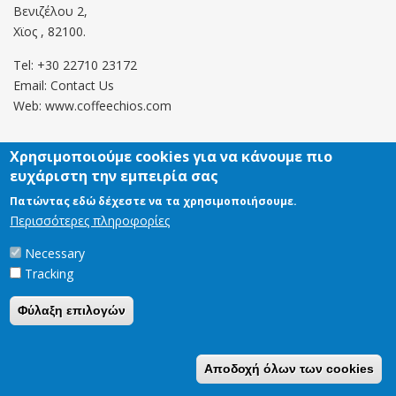
Βενιζέλου 2,
Χϊος , 82100.
Tel: +30 22710 23172
Email:
Contact Us
Web: www.coffeechios.com
Χρησιμοποιούμε cookies για να κάνουμε πιο
Οροι χρήσης
ευχάριστη την εμπειρία σας
Πολιτική επιστροφών
Πατώντας εδώ δέχεστε να τα χρησιμοποιήσουμε.
Περισσότερες πληροφορίες
Copyright © 2021 CoffeeChios. All rights reserved.
Necessary
Tracking
Φύλαξη επιλογών
Αποδοχή όλων των cookies