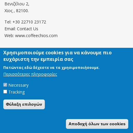
Βενιζέλου 2,
Χϊος , 82100.
Tel: +30 22710 23172
Email:
Contact Us
Web: www.coffeechios.com
Χρησιμοποιούμε cookies για να κάνουμε πιο
Οροι χρήσης
ευχάριστη την εμπειρία σας
Πολιτική επιστροφών
Πατώντας εδώ δέχεστε να τα χρησιμοποιήσουμε.
Περισσότερες πληροφορίες
Copyright © 2021 CoffeeChios. All rights reserved.
Necessary
Tracking
Φύλαξη επιλογών
Αποδοχή όλων των cookies