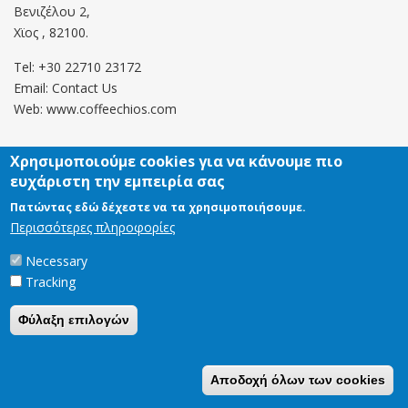
Βενιζέλου 2,
Χϊος , 82100.
Tel: +30 22710 23172
Email:
Contact Us
Web: www.coffeechios.com
Χρησιμοποιούμε cookies για να κάνουμε πιο
Οροι χρήσης
ευχάριστη την εμπειρία σας
Πολιτική επιστροφών
Πατώντας εδώ δέχεστε να τα χρησιμοποιήσουμε.
Περισσότερες πληροφορίες
Copyright © 2021 CoffeeChios. All rights reserved.
Necessary
Tracking
Φύλαξη επιλογών
Αποδοχή όλων των cookies